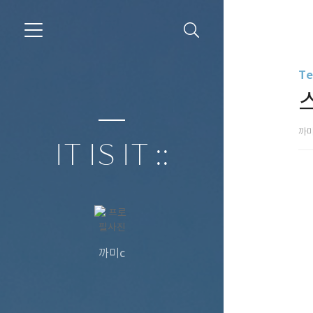
Te
까
IT IS IT ::
까미c