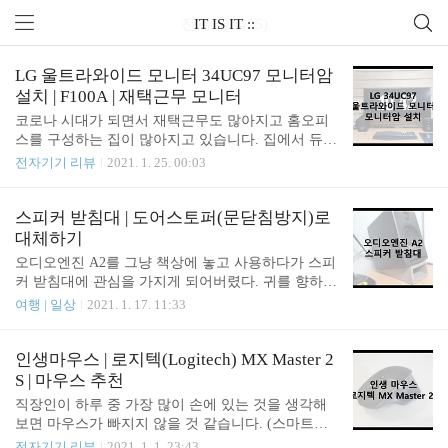
전체 글 (425)
IT IS IT ::
LG 울트라와이드 모니터 34UC97 모니터암
설치 | F100A | 재택근무 모니터
코로나 시대가 되면서 재택근무도 많아지고 홈오피
스를 구성하는 집이 많아지고 있습니다. 집에서 듀얼
모니터 하기에는 책상이 좁고, 하지만 듀얼모니터 있
전자기기 리뷰
2021. 1. 25. 00:03
으면 업무 효율도 높아지니 모든 것을 충족하기 위한
울트라와이드 모니터에 대한 수요가 많아지고 있습
니다. 울트라와이드 모니터를 사용하면 모니터 하나
스피커 받침대 | 도어스토퍼(문닫침방지)로
로 듀얼모니터의 효과를 누릴 수 있기 때문에 공간적
대체하기
인 면에서도, 인테리어적인 면에서도 훨씬 유리합니
오디오엔진 A2를 그냥 책상에 놓고 사용하다가 스피
다. 먼저, 울트라와이드 모니터 선택 팁을 드리자면
커 받침대에 관심을 가지게 되어버렸다. 귀를 향하여
1) WQHD 해상도: 해상도는 꼭 울트라 WQHD 이상
약간의 각도를 조절해주면 고음부에서 다른 소리를
여행 | 일상
2021. 1. 17. 11:33
의 해상도 (3440*1440)를 선택하는 것이 좋습니다. W
들을 수 있다는 글을 보고 시작하게 되었다. 일단 오
FHD 해상도 (2560*1080) 모니터도 있지만 한 화면에
디오엔진의 정품 스피커 받침대 DS-1 (링크)을 보면,
볼 수 있는 것이 엄청 적어지므로, 듀얼모니터의 효
일단 가격이 너무 사악하다. 물론 스피커를 잘 잡아
인생마우스 | 로지텍(Logitech) MX Master 2
과를 내기 어렵습니다. 2) 34인치 ..
주고 최적의 소리를 위하여 설계되었겠지만 이런 스
S | 마우스 추천
피커 받침대를 약 5만원을 주고 하기에는 아깝다는
직장인이 하루 중 가장 많이 손에 있는 것을 생각해
생각이 들었다. 그래서 열심히 구글링을 한 결과 역
보면 마우스가 빠지지 않을 것 같습니다. (스마트폰
시 이를 대체하여 뭐 자작해서 나무판을 가공하여 스
을 더 많이 한다면 모르겠지만) 그만큼 마우스도 중
전자기기 리뷰
2021. 1. 1. 23:43