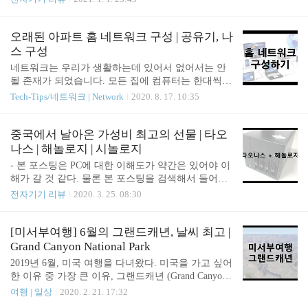
피커 스탠드를 만드는 분들도 있었고 했지만 그렇게
요하고 자신의 손에 잘 맞는 마우스를 찾는 것이 중
가공할 능력도 없을 뿐더러, 또 한편으로는 그렇게까
요합니다. 물론 저렴이 마우스도 많죠. 하지만 하루
지 애를 쓰고 싶지는 않았다. 그러다가 발견을 한 것
종일 사용하는 마우스로 인해서 손목이 아파지고 (손
오래된 아파트 홈 네트워크 구성 | 공유기, 나
이 '도어스토퍼' ... 이게 한글로 하려니까 애매..
목터널증후군) 원인을 찾게 되다보면 그 중 원인은
스 구성
마우스에 있을 수 있습니다. 그러니까 인체공학 마우
네트워크는 우리가 생활하는데 있어서 없어서는 안
스도 많이 출시되곤 하구요. 그만큼 마우스 선택은
될 존재가 되었습니다. 모든 집에 컴퓨터는 한대씩
중요할 수 있는데요, 저도 여러가지 마우스를 많이
있고 컴퓨터 뿐만 아니라 스마트폰, 태블릿 등도 있
Tech-Tips/네트워크 | Network
2020. 8. 17. 10:35
사용해봤지만 그 중 마음에 드는 인생 마우스가 있어
고, 그 외의 가전기기들도 인터넷이 연결되는 환경입
서 남겨 놓으려 합니다. 제가 그동안 주로 사용한 마
니다. 과거에는 유선 네트워크가 유일했다고 하면 이
우스는 마이크로소프트의 스컬프트 어고노믹 마우스
제는 무선 네트워크도 유선 못지않게 속도도 빨라지
중국에서 날아온 가성비 최고의 선물 | 타오
를 4년 이상 사용하였고, 그 이후에 로지텍으로 넘어
고 편리하게 인터넷을 사용할 수 있습니다. 많은 사
나스 | 해놀로지 | 시놀로지
가면서 M7..
람들이 집 인터넷 구조를 구성하는데 어려움을 느낍
- 본 포스팅은 PC에 대한 이해도가 약간은 있어야 이
니다 사실 공유기 하나만 잘 설정하고 놓으면 편하게
해가 갈 것 같다. 물론 본 포스팅을 검색해서 들어왔
홈 네트워크를 구성할 수 있는데 그 처음 구성이 사
고 타오나스를 알기 때문에 검색해서 들어왔을 거라
전자기기 리뷰
2020. 3. 25. 08:30
실 네트워크에 대한 간단한 지식이 없다면 그 조차
생각한다. 2019년 하반기, 중국에서 발생된 일로, 일
어려울 수 있다고 생각되어 이번 글에서는 저희 집은
명 타오나스 사건이 발생하였다. 내가 알고 있는 Hist
어떻게 네트워크를 구성하였는지에 대하여 소개해드
ory로는, 중국에서 채굴 용도로 사용하던 수많은 베
[미서부여행] 6월의 그랜드캐년, 날씨 최고 |
리려 합니다. 먼저, 저희 집은 이제 20년이 되어가는
어본 PC들이 있었는데 사기를 당했는지 망했는지는
Grand Canyon National Park
아파트로, 요..
모르지만 채굴용으로 사용하던 베어본 PC들이 대거
2019년 6월, 미국 여행을 다녀왔다. 미국을 가고 싶어
등장하게 되었다. 채굴에 사용되던 HDD는 제거되고
한 이유 중 가장 큰 이유, 그랜드캐년 (Grand Canyon)
간단한 청소를 하여 타오바오를 통하여 판매되기 시
을 보고 싶어서였다. 그래서 자연스럽게 미서부로 정
여행 | 일상
2020. 2. 21. 17:32
작하였다. 채굴용이기 때문에 막 다뤄졌기 때문에 뽑
해졌고, 그랜드캐년을 가기 위해서는 라스베가스(La