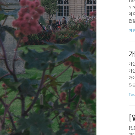
[싱
n 
이 
관광
경 
여행
어가
개
개인
개인
가이
겠습
보면
Tec
포괄
그렇
[
[일
고민