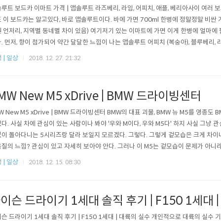
루트 보드카 이마트 가격 | 앱솔루트 라즈베리, 라임, 어피치, 애플, 베리아사이 여러 
 이 보드카는 알고있다, 바로 앱솔루트이다. 바에 가면 700ml 한병에 정말정말 비싼 
 언저리, 지역별 동네별 차이 있음) 여기저기 있는 이마트에 가면 이게 한병에 얼마에
. 먼저, 향이 첨가되어 약간 달달한 느낌이 나는 앱솔루트 어피치 (복숭아), 블루베리, 라임
600원에 판매되고 있다. 그냥 생 앱솔루트는 2만원 중반대였던 것으로 기억한다. 향이 
 | 일상
2018. 12. 27. 21:32
진에서 짤렸다.) 어짜피 얼음과 토닉워터를 타서 마시거나 오렌지 쥬스 같은 것을 섞어서 
MW New M5 xDrive | BMW 드라이빙센터
W New M5 xDrive | BMW 드라이빙센터 BMW의 대표 괴물, BMW 뉴 M5를 영종
다. 사실 차에 관심이 있는 사람이나 봐야 '우와 M이다, 우와 M5다' 하지 사실 그냥 
이 돌아다니는 5시리즈랑 달라 보일지 모르겠다. 그렇다. 그렇게 겉모습은 크게 차이나
질의 느낌? 관심이 있고 자세히 보아야 안다. 그러나 이 M5는 겉모습이 문제가 아니라
군데 M5의 흔적은 숨어있다. 예를 들자면 키드니 그릴에 붙어있는 M5의 로고라던지,
 | 일상
2018. 12. 15. 08:30
, 530i 처럼 M5라는 상징이 붙어있다. 아니면 측면 에어홀에도 이렇게 M5라고 붙어있고
이슨 드라이기 1세대 솔직 후기 | F150 1세대 
슨 드라이기 1세대 솔직 후기 | F150 1세대 | 대륙의 실수 개인적으로 대륙의 실수 