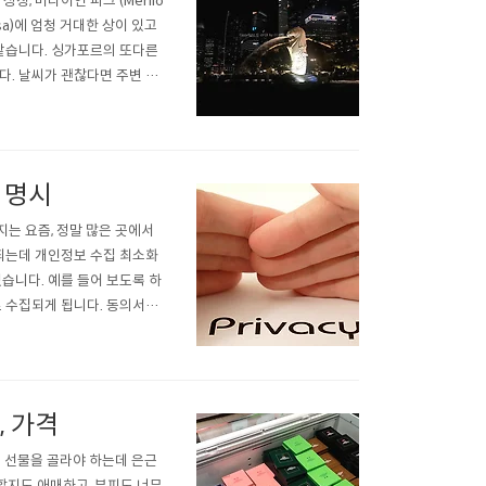
징, 머라이언 파크 (Merlio
osa)에 엄청 거대한 상이 있고
 같습니다. 싱가포르의 또다른
다. 날씨가 괜찮다면 주변 구
수 있구요. 그렇게 천천히 걸
서 열심히..
 명시
지는 요즘, 정말 많은 곳에서
 되는데 개인정보 수집 최소화
니다. 예를 들어 보도록 하
로 수집되게 됩니다. 동의서에
는데요, 이렇게 '~등' 이라고
수는 아니지만, 가이드라인에
, 가격
인들 선물을 골라야 하는데 은근
할지도 애매하고, 부피도 너무