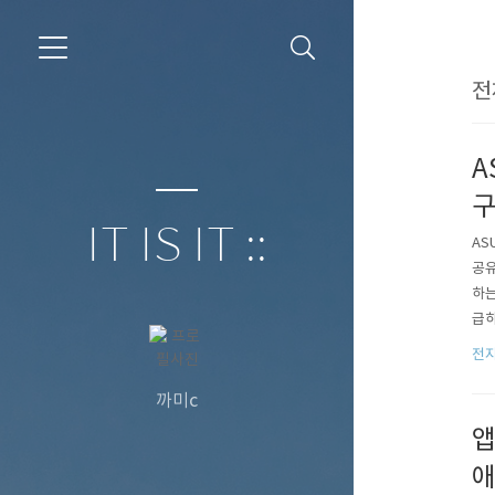
전
A
IT IS IT ::
AS
공유
하는
급하
습니
전자
있고
까미c
앱
애