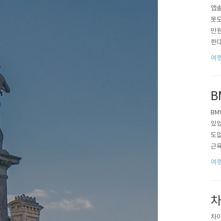
앱솔
못도
만원
한다
9,
여행
(사
B
BM
있었
도없
근육
군데
여행
0d
차
차이