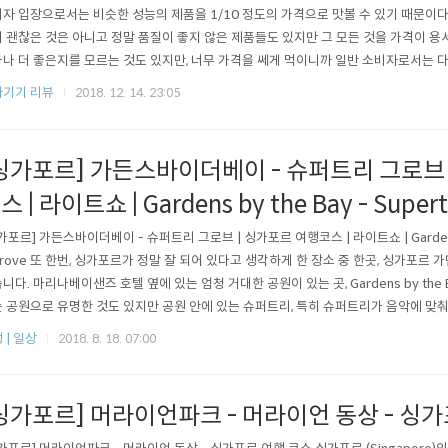
자 입장으로서는 비슷한 성능의 제품을 1/10 정도의 가격으로 맛볼 수 있기 때문이다
 괜찮은 것은 아니고 정말 품질이 좋지 않은 제품들도 있지만 그 모든 것을 가격이 용
나 더 좋은지를 모르는 것도 있지만, 너무 가격을 쎄게 먹이니까 일반 소비자로서는 
 대륙의 실수 모델은 역시 유명한 차이슨 드라이기이다. 모델명은 F150이라 불리며 
기기 리뷰
2018. 12. 14. 23:05
된 것 같다. (출력 부분에서 조금 차이가 있는 것으로 알고 있다. 1세대가 2세대보다 더 
싱가포르] 가든스바이더베이 - 슈퍼트리 그로브 
스 | 라이트쇼 | Gardens by the Bay - Supert
가포르] 가든스바이더베이 - 슈퍼트리 그로브 | 싱가포르 여행코스 | 라이트쇼 | Gardens by
Grove 또 한번, 싱가포르가 정말 잘 되어 있다고 생각하게 한 장소 중 한곳, 싱가포르 
니다. 마리나베이샌즈 호텔 옆에 있는 엄청 거대한 공원이 있는 곳, Gardens by th
 공원으로 유명한 것도 있지만 공원 안에 있는 슈퍼트리, 특히 슈퍼트리가 음악에 맞
니다. 먼저 마리나베이샌즈 호텔을 지나서 가다보면 가든스바이더베이 입구가 나타납니
 | 일상
2018. 8. 18. 07:00
나무들이 우거져있고, 외국인들이 조깅을 많이 하고 있었습니다. 저쪽 멀리에 불빛이 반
싱가포르] 머라이언파크 - 머라이언 동상 - 싱