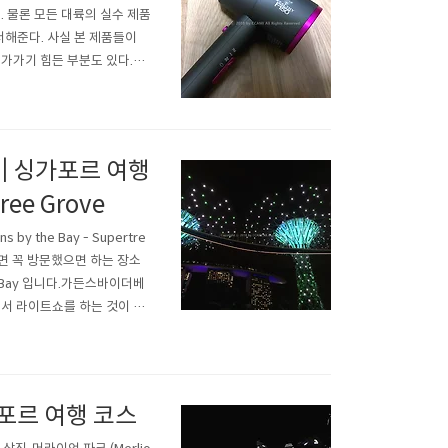
. 물론 모든 대륙의 실수 제품
서해준다. 사실 본 제품들이
다가가기 힘든 부분도 있다.오
1세대부터 2세대, 3세대까지
강하다.) ▲ 제품 박스이다..
| 싱가포르 여행
ree Grove
 the Bay - Supertre
가면 꼭 방문했으면 하는 장소
e Bay 입니다.가든스바이더베
춰서 라이트쇼를 하는 것이 유
다. 엄청 오래된 것 같은
짝이는 거대한..
가포르 여행 코스