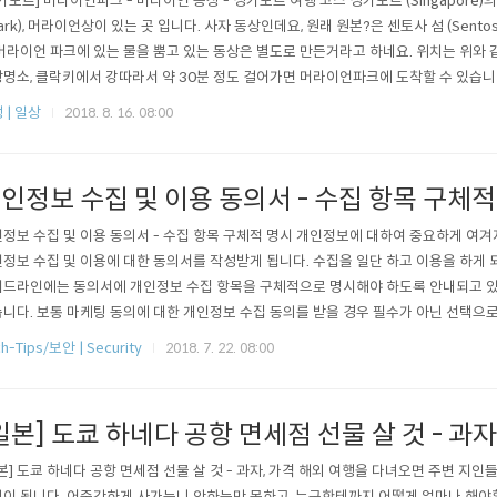
가포르] 머라이언파크 - 머라이언 동상 - 싱가포르 여행 코스 싱가포르 (Singapore)의 상
Park), 머라이언상이 있는 곳 입니다. 사자 동상인데요, 원래 원본?은 센토사 섬 (Sent
머라이언 파크에 있는 물을 뿜고 있는 동상은 별도로 만든거라고 하네요. 위치는 위와
명소, 클락키에서 강따라서 약 30분 정도 걸어가면 머라이언파크에 도착할 수 있습니
하면서 걸어갈 만한 거리 입니다. 가면서 좋은 호텔들, 멋진 건물들도 마음껏 보면서 갈 
 | 일상
2018. 8. 16. 08:00
다 보면, 조금 사람들이 바글바글 모여있는 곳이 있습니다. 다들 좋은 카메라를 들고와
인정보 수집 및 이용 동의서 - 수집 항목 구체적
정보 수집 및 이용 동의서 - 수집 항목 구체적 명시 개인정보에 대하여 중요하게 여겨
정보 수집 및 이용에 대한 동의서를 작성받게 됩니다. 수집을 일단 하고 이용을 하게
드라인에는 동의서에 개인정보 수집 항목을 구체적으로 명시해야 하도록 안내되고 있습
니다. 보통 마케팅 동의에 대한 개인정보 수집 동의를 받을 경우 필수가 아닌 선택으
 수집되는 개인정보 항목에 이름, 전화번호, 이메일 등 이라고 되어 있는 경우가 종종 있
h-Tips/보안 | Security
2018. 7. 22. 08:00
적으로 명시가 되는 것이 아닌, 수집되는 모든 개인정보 항목을 고지해야 합니다. 필
게 명시가..
일본] 도쿄 하네다 공항 면세점 선물 살 것 - 과자
본] 도쿄 하네다 공항 면세점 선물 살 것 - 과자, 가격 해외 여행을 다녀오면 주변 지
이 됩니다. 어중간하게 사가는니 안하는만 못하고, 누구한테까지 어떻게 얼마나 해야