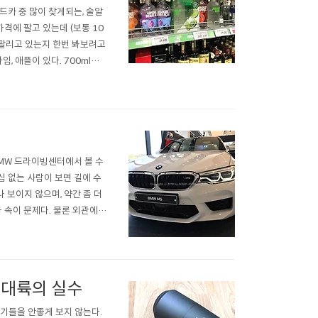
보드카 중 많이 찾게되는, 술알
가격에 팔고 있는데 (보통 10
 팔리고 있는지 한번 봐보려고
, 애플이 있다. 700ml가 2
첨가된 것 보다 조금 더 쌌다.
먹기 때..
도 BMW 드라이빙센터에서 볼 수
관심 없는 사람이 보면 길에 수
 보이지 않으며, 약간 좀 더
 속이 문제다. 물론 외관에도
 물론 뒷면에 큼지막하게 52
 군데군..
| 대륙의 실수
기기들을 안좋게 보지 않는다.