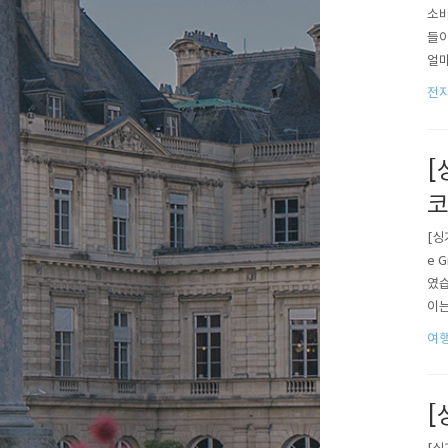
소비
들이
얼마
늘의
전자
출시
[
코
[싱
e 
였습
이는
명합
여행
큰 
[