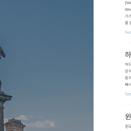
[W
Wi
기가
를 
키 
Te
내 
하
하드
감하
용하
빼서
훨씬
Te
이 
것이
윈
윈도