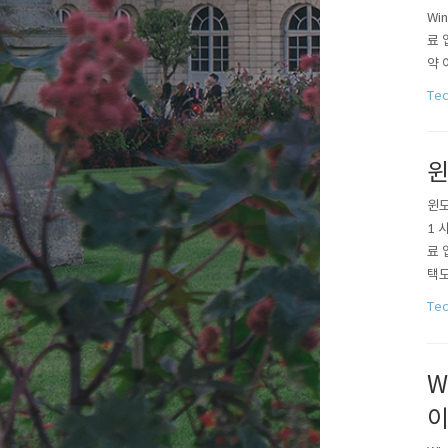
Wi
료 
약 
을 
Te
우 
듯..
윈
윈도
1 
료 
택도
do
Te
바로
W