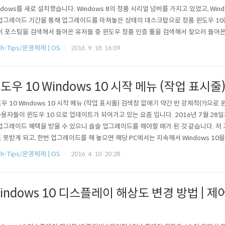
ndows를 새로 설치했습니다. Windows 8의 정품 시리얼 넘버를 가지고 있었고, Win
업그레이드 기간을 통해 업그레이드를 마쳐놓은 상태의 데스크탑으로 정품 윈도우 10
이 포스팅을 검색해서 들어온 유저들 중 윈도우 정품 인증 툴을 검색해서 찾으러 들어온
것 입니다. 소중한 시간을 위해서 바로 뒤로가기를 누르는 것이 나은 것을 미리 말해놓는
ch-Tips/운영체제 | OS
2016. 9. 18. 16:09
8 이후로 처음으로 데스크탑의 윈도우를 새로 설치했으니 거의 2년 이상은 윈도우를 
도우 10 Windows 10 시작 메뉴 (작업 표시
우 10 Windows 10 시작 메뉴 (작업 표시줄) 검색창 없애기 약간 반 강제적(?)으로 윈도
사용자들이 윈도우 10 으로 업데이트가 되어가고 있는 요즘 입니다. 2016년 7월 2
업그레이드 혜택을 받을 수 있으니 슬슬 업그레이드를 해야할 때가 된 것 같습니다. 저
 못받게 되고, 한번 업그레이드를 해 놓으면 해당 PC에서는 지속해서 Windows 10을 
ws 10 으로 업그레이드가 된 후에 개인적으로 가장 거슬렸던 것 중 하나가 작업 표시
ch-Tips/운영체제 | OS
2016. 4. 10. 20:28
 이녀석이죠. 물론 많이 활용할 수 있겠지만, 시작 메뉴를 은근히 많이 차지하게 됩니다. 
indows 10 디스플레이 해상도 변경 방법 | 제
이