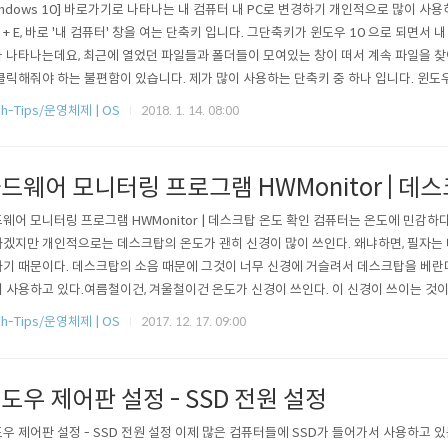
indows 10] 바로가기로 나타나는 내 컴퓨터 내 PC로 변경하기 개인적으로 많이 사
n + E, 바로 '내 컴퓨터' 창을 여는 단축키 입니다. 그단축키가 윈도우 10 으로 되면서
 나타나는데요, 최근에 열었던 파일들과 폴더들이 모여있는 창이 떠서 계속 파일을 찾
클릭해줘야 하는 불편함이 있습니다. 제가 많이 사용하는 단축키 중 하나 입니다. 윈도우 +
입니다. 윈도우 10이 되면서는 내 PC가 되었네요. 이렇게, '바로가기'가 떠서 최근 사
ch-Tips/운영체제 | OS
2018. 1. 14. 08:00
PC를 띄워서 하드디스크로 가야 하는데 말이죠. 위와 같이, 윈도우 + E를 했을 때 제 하드
드웨어 모니터링 프로그램 HWMonitor | 데
웨어 모니터링 프로그램 HWMonitor | 데스크탑 온도 확인 컴퓨터는 온도에 민감하
겠지만 개인적으로는 데스크탑의 온도가 괜히 신경이 많이 쓰인다. 왜냐하면, 필자는
기 때문이다. 데스크탑의 소음 때문에 그것이 너무 신경에 거슬려서 데스크탑을 베란
 사용하고 있다.여름철이건, 겨울철이건 온도가 신경이 쓰인다. 이 신경이 쓰이는 것
 낫다. 생각보다 컴퓨터가 춥고 더운걸 잘 버틴다. 이렇게 베란다에 놓고 사용한지 5년
ch-Tips/운영체제 | OS
2017. 12. 17. 09:00
받지만 괜찮다. 잘 돌아간다. 자, 그런데 데스크탑의 온도를 어떻게 확인을 할까. 온도
고, 전문 ..
도우 제어판 설정 - SSD 전원 설정
우 제어판 설정 - SSD 전원 설정 이제 많은 컴퓨터들에 SSD가 들어가서 사용하고 