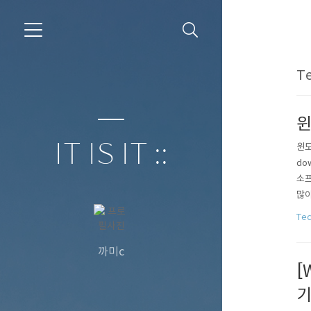
T
윈
IT IS IT ::
윈도
do
소프
많아
지 
Te
힘듭
까미c
[