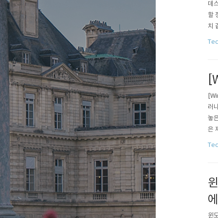
데스
할 
치 
하여
Te
할 
은 
[
[W
러나
놓은
은 
를 
Te
하도
용하
윈
에
윈도