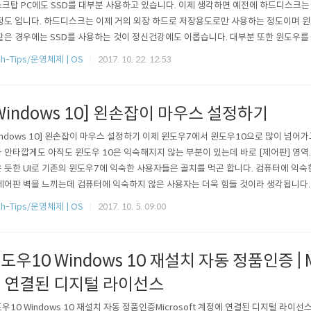
크탑 PC에도 SSD를 대부분 사용하고 있습니다. 이제 생각하면 예전에 하드디스크는
정도 입니다. 하드디스크는 이제 거의 외장 하드로 저장용도로만 사용하는 정도이며 
같은 경우에는 SSD를 사용하는 것이 정신건강에도 이롭습니다. 대부분 또한 윈도우를 
 약간의 설정을 바꿔줘야 하는 부분이 있습니다. 바로 SSD의 전원 설정 인데요, 이 
ch-Tips/운영체제 | OS
2017. 10. 22. 12:53
때 필요했던 설정으로 이제 SSD를 사용할 때는 필요가 없는 설정 입니다. 윈도우10 도 
설정이 필요..
Windows 10] 왼손잡이 마우스 설정하기
indows 10] 왼손잡이 마우스 설정하기 이제 윈도우7에서 윈도우10으로 많이 넘어가
 안타깝게도 아직도 윈도우 10은 익숙해지지 않는 부분이 있는데 바로 [제어판] 영역
 듯한 UI로 기존의 윈도우7에 익숙한 사용자들은 골치를 먹곤 합니다. 컴퓨터에 익숙
제어판 벽을 느끼는데 컴퓨터에 익숙하지 않은 사용자는 더욱 힘들 것이라 생각됩니다
왼손으로 사용하는 사람들을 위한 설정 입니다. 마우스를 왼손으로 사용하는 것은 꼭 
ch-Tips/운영체제 | OS
2017. 10. 5. 09:00
 컴퓨터를 많이 사용하고 오른손으로 마우스를 사용하니까 손목증후군이 심해지기 때
는 사람들이 많아지는..
도우10 Windows 10 재설치 자동 정품인증 | M
 연결된 디지털 라이선스
우10 Windows 10 재설치 자동 정품인증Microsoft 계정에 연결된 디지털 라이