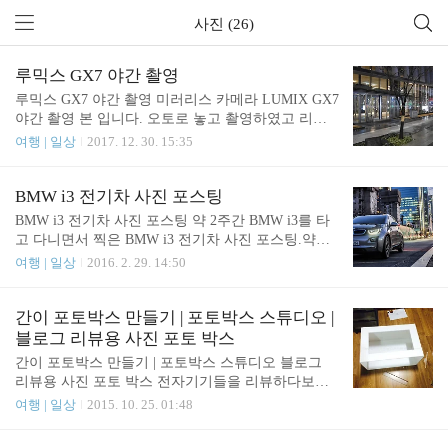
사진 (26)
루믹스 GX7 야간 촬영
루믹스 GX7 야간 촬영 미러리스 카메라 LUMIX GX7
야간 촬영 본 입니다. 오토로 놓고 촬영하였고 리사
이즈 및 레벨값 조정만 했습니다. ISO가 25600까지
여행 | 일상
2017. 12. 30. 15:35
지원되며, 원래 렌즈가 밝은 렌즈이다 보니 (f1.7) 셔
터스피드도 충분히 확보되고 야간에도 생각보다 밝
은 사진이 나오네요. 생각보다 야간에 너무 손쉽게
BMW i3 전기차 사진 포스팅
사진이 찍혀서 깜짝놀랐습니다. 2017/12/30 - [전자기
BMW i3 전기차 사진 포스팅 약 2주간 BMW i3를 타
기 리뷰] - 최강의 미러리스 카메라 | 파나소닉 GX7 |
고 다니면서 찍은 BMW i3 전기차 사진 포스팅.약간
디자인이면 디자인, 성능이면 성능 명동, 신세계 백
달력 사진 같기도 하고 나름대로 마음에 든다. * 대상
여행 | 일상
2016. 2. 29. 14:50
화점 본점 명동, 스테이트타워 남산 명동, 스테이트
: BMW i3 전기차* 사용 장비 : Panasonic GF2 + 20mm
타워 남산 건너편 스타벅스 / 이디야 잠실, 크리스마
▲ 여의도 ifc 빌딩 앞.해가 서서히 지고 있어서 어느
스 트리 송파, 집으로 가면서, 다이나믹흑백 적용
정도 셔터스피드도 확보가 되면서 건물 불빛도 켜지
간이 포토박스 만들기 | 포토박스 스튜디오 |
는 덕에 이쁜 야경 사진을 건질 수 있었다. ▲ 반포대
블로그 리뷰용 사진 포토 박스
교 옆 새빛 둥둥섬강변북로를 지나가다가 밤이 되니
간이 포토박스 만들기 | 포토박스 스튜디오 블로그
새빛 둥둥섬에 빛이 들어오길래 내려가서 한컷. 너무
리뷰용 사진 포토 박스 전자기기들을 리뷰하다보면
추워서 급하게 찍고 다시 출발. 너무 어두워지니 셔
좀 더 제품 사진을 잘 찍고 싶은 욕심이 드는건 당연
여행 | 일상
2015. 10. 25. 01:48
터스피드 확보가 어려웠던 곳.
한거겠죠? 그래서 간단하게 검색을 해 보니, 포토박
스 라는 것이 있더군요. 주변을 깔끔하게 해서 좀 더