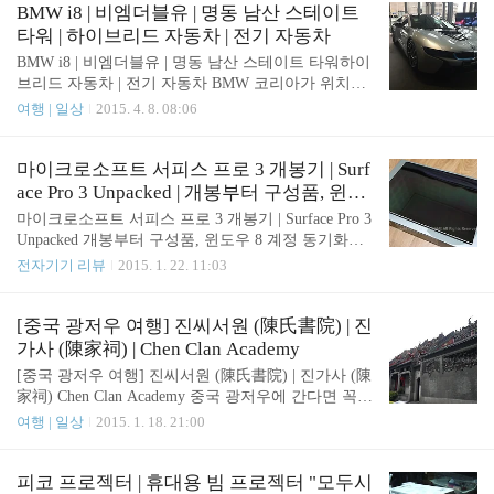
제품에 집중을 할 수 있도록 해주는데요 구매하기에
BMW i8 | 비엠더블유 | 명동 남산 스테이트
는 너무 비싼 감이 있어서 동네 문구점에서 우드락을
타워 | 하이브리드 자동차 | 전기 자동차
구매해서 뚝딱뚝딱 만들어 보았습니다. 구매한 우드
BMW i8 | 비엠더블유 | 명동 남산 스테이트 타워하이
락은 5T 60*90(cm) 2장을 구매하였습니다. 그리고 상
브리드 자동차 | 전기 자동차 BMW 코리아가 위치해
단에는 빛이 들어올 곳이 있어야 해서 4절 크기의 기
있는 명동 남산 스테이트 타워 1층에 지난 3월 26일
여행 | 일상
2015. 4. 8. 08:06
름종이를 구매하였습니다. 비용은 총 \3,050이 들었
한국에 출시한 BMW i8이 전시되었습니다. 일산 킨
네요. * 우드락 (\1,300*2=\2,600) * 4절 기름종이 (\45
텍스에서 열리고 있는 2015 서울 모터쇼에도 가있는
0) 먼저 크기를 정하고 크기에 맞게 자르기를 시작합
BMW i8를 바로 앞에서 볼 수 있었는데요, 보다 가까
마이크로소프트 서피스 프로 3 개봉기 | Surf
니다. 우드락이 ..
이서 볼 수 있어서 좋았습니다. 처음에 딱 보고 '우와'
ace Pro 3 Unpacked | 개봉부터 구성품, 윈도
했습니다. 듣기만 하던 차가 실제로 눈앞에 딱 !!!디
우 8 계정 동기화까지
마이크로소프트 서피스 프로 3 개봉기 | Surface Pro 3
자인이 정말 미래지향적인 디자인 입니다. 거리에 돌
Unpacked 개봉부터 구성품, 윈도우 8 계정 동기화까
아다니면 엄청난 시선집중이 일어날 것 같습니다. 아
지 서피스 프로 3 개봉기는 사실 지난번에 한번 했었
전자기기 리뷰
2015. 1. 22. 11:03
쉽게도 문이 잠겨있어서 i8의 특징 중 하나인 문이 위
는데요, 사진이 마음에 들지 않아 다시 작성하게 되
로 열리는 것은 보지를 못했네요. 요 뒷라인이 정말
었습니다. 관련글 : 2014/10/19 - [전자기기 리뷰] - 서
장난 아니더군요. 그냥 뭐라 설명을 할 수가 없었습
피스 프로3 (Surface Pro 3) 개봉기 | 마이크로소프트
[중국 광저우 여행] 진씨서원 (陳氏書院) | 진
니다. 직접 보지 않..
(Microsoft) | 노트북 | 태블릿 PC | 노트북 추천 | 가벼
가사 (陳家祠) | Chen Clan Academy
운 노트북 사실, 처음에 받은 서피스 프로 3에 이슈가
[중국 광저우 여행] 진씨서원 (陳氏書院) | 진가사 (陳
있어서 교환을 받아왔기 때문에 다시 새 제품을 받아
家祠) Chen Clan Academy 중국 광저우에 간다면 꼭
오며 개봉기도 다시 작성할 수 있게 되었네요. 마이
갈곳인 진씨서원(陳氏書院) 입니다. 영어로는 Chen C
여행 | 일상
2015. 1. 18. 21:00
크로소프트의 1:1 교환정책. 훌륭합니다. 박스는 깔
lan Academy라고 합니다. 진씨서원은 19세기에 중국
끔합니다. 전면에는 Microsoft Surface Pro 3 라고 큼
광동성에서 세력을 떨쳤던 진씨 가문의 서원인데요,
지막..
이 곳에서 진씨 자제들의 과거 준비와 가족의 중대사
피코 프로젝터 | 휴대용 빔 프로젝터 "모두시