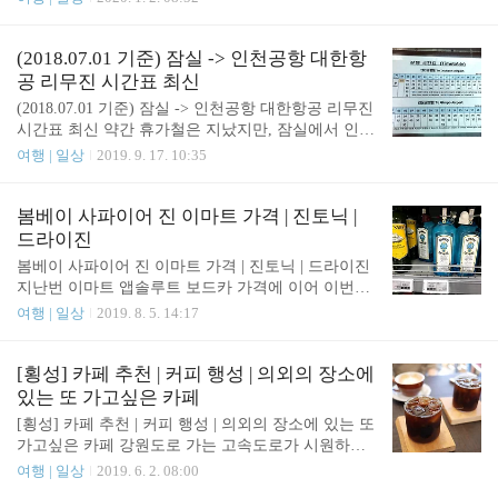
라야 땅덩어리가 작기 때문에 어디서든 스마트폰 사
리 가운데에 있기 때문에 지나다니면서도 자연스럽
용이 가능하지만, 이렇게 넓은 미국 땅덩어리, 특히
게 접할 수 있기도 합니다. 가장 유명한 방향은 벨라
그랜드 캐년 같은 사막 한가운데라던지, 국립공원 같
지오 호텔을 배경으로 보는 분수쇼가 많이 알려져 있
(2018.07.01 기준) 잠실 -> 인천공항 대한항
은 곳은 드넓은 자연에서는 신호가..
지만 벨라지오 호텔 쪽에서 반대방향으로 보는 것도
공 리무진 시간표 최신
상당히 괜찮은 편이다. 시간대를 잘 맞춰가면 벨라지
(2018.07.01 기준) 잠실 -> 인천공항 대한항공 리무진
오 호텔 앞에서 하는 분수쇼를 보고 또 반대편으로
시간표 최신 약간 휴가철은 지났지만, 잠실에서 인천
돌아가서 양쪽 방향으로 분수쇼를 감상할 수 있다. 2
공항 가는 대한항공 리무진 시간표 업데이트 합니다.
여행 | 일상
2019. 9. 17. 10:35
019년 기준으로 분수쇼 시간은 아래를 참고하길 바
기준 날짜는 2018년 7월 1일 입니다. 홈페이지라던지
란다. 월요일~금요일 15:00~20:00 (30분 간격) 20:00~
에 공지가 되어 있지 않으니 꼭 시간표를 참고해서
24:00 (15분 간격) 토, 공휴일 12:00~20:00 (30분 간격)
가야 합니다. 왕복 티켓으로 구매하면 가격이 할인되
봄베이 사파이어 진 이마트 가격 | 진토닉 |
20:00..
니 참고하세요 :) 예전에는 잠실에서 인천공항 1 터미
드라이진
널까지 1시간 정도면 도착을 했는데 이제는 제2여객
봄베이 사파이어 진 이마트 가격 | 진토닉 | 드라이진
터미널을 들렸다가 제1여객터미널로 가기 때문에 15
지난번 이마트 앱솔루트 보드카 가격에 이어 이번에
분정도 더 소요됩니다. 시간 계산하는데 참고하세요.
는 봄베이 사파이어 진에 대한 이마트 가격을 알아보
여행 | 일상
2019. 8. 5. 14:17
김포공항행 리무진 시간표도 같이 있으니 참고하면
려 합니다. 이전 앱솔루트 보드카 가격은 아래 링크
되겠습니다.
입니다. 2018/12/27 - [여행 | 일상] - 앱솔루트 보드카
이마트 가격 | 앱솔루트 라즈베리, 라임, 어피치, 애
[횡성] 카페 추천 | 커피 행성 | 의외의 장소에
플, 베리아사이 앱솔루트와 더불어 가장 많은 사람들
있는 또 가고싶은 카페
이 알고 접하는 술인 것 같은데요, 이 역시 바에 가서
[횡성] 카페 추천 | 커피 행성 | 의외의 장소에 있는 또
보틀로 주문을 하면 10만원은 가볍게 넘겨주는 술이
가고싶은 카페 강원도로 가는 고속도로가 시원하게
죠. 봄베이로도 많이 알지만 진토닉으로 가장 많이
뚫리고 나서 강원도에 대한 접근성이 무척 좋아졌습
여행 | 일상
2019. 6. 2. 08:00
알고있는 것 같아요. 술 맛도 나면서 토닉워터랑 같
니다. 송파구 기준 횡성 가는데 차로 1시간 ~ 1시간