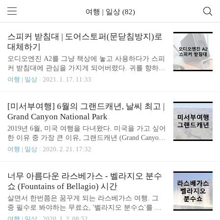
여행 | 일상 (82)
스피커 받침대 | 도어스토퍼(문닫침방지)로
대체하기
오디오엔진 A2를 그냥 책상에 놓고 사용하다가 스피
커 받침대에 관심을 가지게 되어버렸다. 귀를 향하여
약간의 각도를 조절해주면 고음부에서 다른 소리를
여행 | 일상
2021. 1. 17. 11:33
들을 수 있다는 글을 보고 시작하게 되었다. 일단 오
디오엔진의 정품 스피커 받침대 DS-1 (링크)을 보면,
일단 가격이 너무 사악하다. 물론 스피커를 잘 잡아
[미서부여행] 6월의 그랜드캐년, 날씨 최고 |
주고 최적의 소리를 위하여 설계되었겠지만 이런 스
Grand Canyon National Park
피커 받침대를 약 5만원을 주고 하기에는 아깝다는
2019년 6월, 미국 여행을 다녀왔다. 미국을 가고 싶어
생각이 들었다. 그래서 열심히 구글링을 한 결과 역
한 이유 중 가장 큰 이유, 그랜드캐년 (Grand Canyon)
시 이를 대체하여 뭐 자작해서 나무판을 가공하여 스
을 보고 싶어서였다. 그래서 자연스럽게 미서부로 정
여행 | 일상
2020. 2. 21. 17:32
피커 스탠드를 만드는 분들도 있었고 했지만 그렇게
해졌고, 그랜드캐년을 가기 위해서는 라스베가스(La
가공할 능력도 없을 뿐더러, 또 한편으로는 그렇게까
s Vegas)에서 출발을 해야 했으므로 라스베가스도 여
지 애를 쓰고 싶지는 않았다. 그러다가 발견을 한 것
행지에 포함이 되었다. 기회가 된다면 직접 운전을
너무 아름다운 라스베가스 - 벨라지오 분수
이 '도어스토퍼' ... 이게 한글로 하려니까 애매..
해서 가고 싶었지만, 그러기엔 통신사 사정이 너무
쇼 (Fountains of Bellagio) 시간
좋지 못하다. 네비게이션을 따라 가야하는데 아예 스
살면서 한번쯤은 꿈꾸게 되는 라스베가스 여행. 그
마트폰 사용이 거의 불가능 하기 때문에 길이 익숙하
중 필수로 봐야하는 무료쇼, '벨라지오 분수쇼'를 빼
지 않는 이상 그냥 여행사 끼고 가는게 낫다. 우리나
놓을 수 없죠. 게다가 무려 무료! 주로 돌아다니는 거
여행 | 일상
2020. 1. 2. 08:52