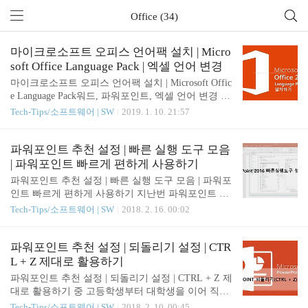
Office (34)
마이크로소프트 오피스 언어팩 설치 | Micro
soft Office Language Pack | 엑셀 언어 변경
마이크로소프트 오피스 언어팩 설치 | Microsoft Offic
e Language Pack워드, 파워포인트, 엑셀 언어 변경 간
혹 MS 오피스를 사용하다 보면 영문 버전이 필요한
Tech-Tips/소프트웨어 | SW
2019. 1. 10. 21:57
경우, 혹은 한글 버전이 필요한 경우가 있다. Microso
ft Office 홈페이지에서 모든 언어에 대한 언어팩을
지원하고 있으니 여기에서 다운을 받아 설치를 하면
파워포인트 추천 설정 | 빠른 실행 도구 모음
된다.** 언어팩 다운로드: https://support.office.com/ko
| 파워포인트 빠르게 편하게 사용하기
-kr/article/office%EC%9A%A9-%EC%96%B8%EC%9
파워포인트 추천 설정 | 빠른 실행 도구 모음 | 파워포
6%B4-%EB%B3%B4%EC%A1%B0-%ED%8C%A9-8
인트 빠르게 편하게 사용하기 지난번 파워포인트 추
2ee1236-0f9a-45ee-9c72-05b026ee809f참고로, 워드,
천 설정에 이어서 또 다른 꿀팁 하나 드리도록 하려
Tech-Tips/소프트웨어 | SW
2018. 2. 16. 00:02
파워포인트, 엑셀, 아웃룩 등 하나의 Office 제품군의
고 합니다. 지난번 파워포인트 추천 설정은 되돌리기
언어를 변..
횟수 설정이었습니다. 2018/02/10 - [Tech-Tips/소프트
웨어 | SW] - 파워포인트 추천 설정 | 되돌리기 설정 |
파워포인트 추천 설정 | 되돌리기 설정 | CTR
CTRL + Z 제대로 활용하기 바로 '빠른 실행 도구 모
L + Z 제대로 활용하기
음' 설정인데요, 파워포인트 메뉴 곳곳에 숨어있는
파워포인트 추천 설정 | 되돌리기 설정 | CTRL + Z 제
다양한 메뉴가 있지만 자주 쓰는 것은 모아서 빠르게
대로 활용하기 중 고등학생부터 대학생을 이어 직장
사용을 할 수 있으면 편하겠죠. 파워포인트 작업을
생활까지 끊이지 않는 파워포인트. 정말 마이크로소
Tech-Tips/소프트웨어 | SW
2018. 2. 10. 00:45