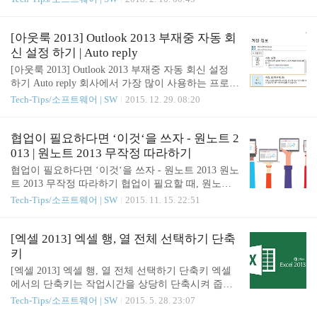
하다 보면 은근히 손이 많이 가기 때문에 빠른 실행
프트 오피스 제품들은 우리 삶에서 끊이지를 않는데
도구 모음을 사용하면 조금이라도 시간을 줄일 수 있
요. 파워포인트의 기본 설정에서 몇가지 바꿔주는 것
습니다. ▲ 모든 기본은 [옵션]에서 진행합니다. [파
이 좋습니다.파워포인트 뿐만 아니라 윈도우 사용에
[아웃룩 2013] Outlook 2013 부재중 자동 회
일] - ..
많이 사용되는 CTRL + Z. 바로 작업 '되돌리기'인데
신 설정 하기 | Auto reply
요. 정말 많이 사용하지만 이게 횟수가 정해져 있다
[아웃룩 2013] Outlook 2013 부재중 자동 회신 설정
는 것을 아시나요? 또한, 이 횟수를 변경을 할 수 있
하기 Auto reply 회사에서 가장 많이 사용하는 프로그
다는 것을 아시나요? 예를 들어서, 작업을 잘못해서
램 중 하나가 Microsoft Office의 아웃룩일 것입니다.
Tech-Tips/소프트웨어 | SW
2015. 12. 29. 08:20
되돌리기를 하는데 일정 횟수 이상 되돌리기가 안되
그러나 매일 컴퓨터에 붙어 있는 것도 아니고 출장도
는 것을 경험해본 적이 있으실 거에요. 왜냐하면, 파
가야하고 휴가도 가야하고 사무실을 비워야 하는 상
워포인트 기본 되돌리기 횟수는 20회로 지정이 되어
황이 생기면 메일을 확인하는데 제한이 생기는데요.
협업이 필요하다면 ‘이것‘을 쓰자 - 원노트 2
있거든요. 이제 그 횟수를 늘려보려고 합니다..
메일을 보내는 사람을 위해서라도, 본인을 위해서라
013 | 원노트 2013 무작정 따라하기
도 부재중 자동 회신을 설정해 놓는 것이 좋습니다.
협업이 필요하다면 ‘이것‘을 쓰자 - 원노트 2013 원노
오피스 2013의 Outlook 2013을 기준으로 작성되었으
트 2013 무작정 따라하기 협업이 필요할 때, 원노트
며, 이전 버전을 사용하더라도 메뉴 위치가 다를 뿐
(대학생편) 새 학기가 시작되었다. 첫 수업부터 조 편
Tech-Tips/소프트웨어 | SW
2015. 11. 15. 22:51
크게 다르지 않을 것이라 생각됩니다. ▲ 아웃룩 201
성이 이루어지고 곧바로 팀 프로젝트가 시작되었다.
3을 실행 후 좌측 상단에 [파일]을 클릭하면 위와 같
교수님은 팀 프로젝트를 통해 협동심과 책임감, 팀
은 창이 나타납니다. 자동 회신 (부재 중)을 찾아..
단위로 조직적으로 움직이는 것을 바라셨겠지만 현
[엑셀 2013] 엑셀 행, 열 전체 선택하기 단축
실과는 큰 괴리감이 있다. 팀 프로젝트가 진행되면서
키
몇몇 팀원만 프로젝트에 참여하고, 한 명두 명 다양
[엑셀 2013] 엑셀 행, 열 전체 선택하기 단축키 엑셀
한 이유로 프로젝트에 소홀하게 되고 그렇게 팀이 와
에서의 단축키는 작업시간을 상당히 단축시켜 줍니
해되면서 프로젝트는 산으로 가기 시작했다. 이렇게
다. 엑셀에서 행, 열을 전체 선택하는 단축키를 알아
Tech-Tips/소프트웨어 | SW
2015. 5. 28. 23:07
학기 시작과 동시에 시작된 팀 프로젝트가 4개 이상
보도록 하겠습니다. Office 2013의 Excel 2013을 기준