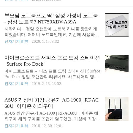
사용해봤지만 그 중 마음에 드는 인생 마우스가 있어
생각한다. 2019년 하반기, 중국에서 발생된 일로, 일
서 남겨 놓으려 합니다. 제가 그동안 주로 사용한 마
명 타오나스 사건이 발생하였다. 내가 알고 있는 Hist
우스는 마이크로소프트의 스컬프트 어고노믹 마우스
ory로는, 중국에서 채굴 용도로 사용하던 수많은 베
부모님 노트북으로 딱! 삼성 가성비 노트북
를 4년 이상 사용하였고, 그 이후에 로지텍으로 넘어
어본 PC들이 있었는데 사기를 당했는지 망했는지는
- 삼성 노트북7 NT750XBV-A39A
가면서 M7..
모르지만 채굴용으로 사용하던 베어본 PC들이 대거
시작하며... 정말 오랜만에 노트북 하나를 장만하게
등장하게 되었다. 채굴에 사용되던 HDD는 제거되고
되었습니다. 어머니 노트북인데요, 기존에 사용하던
간단한 청소를 하여 타오바오를 통하여 판매되기 시
노트북이 이제 거의 10년이 다 되어 (i5 1세대...) 한번
전자기기 리뷰
2020. 1. 1. 08:32
작하였다. 채굴용이기 때문에 막 다뤄졌기 때문에 뽑
알아보게 되었습니다. 알아보다보니 요즘 노트북 정
기운도 많이 따라야 한 제품이지만 10만원 언저리에
말 잘나오더라구요. 삼성도 그렇고 LG도 그렇고 특
해놀로지를 돌릴 수 있는 베어본 PC를 장만할 수 있
히 눈에 띄었던 것은 베젤이 매우 얇아지면서 노트북
마이크로소프트 서피스 프로 도킹 스테이션
는 것은 큰 메리트였다. 4개의 하드 베..
크기에 비해 모니터가 아주 크다는 느낌을 많이 받았
| Surface Pro Dock
습니다. 거꾸로 말하면, 15.6인치 모니터에 비해 노트
마이크로소프트 서피스 프로 도킹 스테이션 | Surface
북 전체 크기가 작아진거겠죠. 외관도 외관이지만 성
Pro Dock 정말 오랜만의 리뷰네요. 하드웨어의 명가,
능 부분에서도 그동안 너무 많은 세대를 건너뛰어서
마이크로소프트의 서피스 프로의 도킹 스테이션 입
전자기기 리뷰
2019. 2. 13. 23:52
그런지 너무 큰 변화가 있었더라구요. 이번에 마련한
니다. 어떻게 보면 흔하게 사용하지는 않는 도킹이지
8세대 i3의 경우에는 7세대 i5랑 비등한 성능을 보인
만, 요즘 노트북들 성능이 굉장히 상향 평준화 되었
다던지, 예전에는 '그래도 CPU는 무조건 i5는 사용해
고, 게임을 하지 않는다면 데스크탑이 그다지 필요
ASUS 가성비 최강 공유기 AC-1900 | RT-AC
야지' 였는데 많은 공정 변..
없죠. 그렇다고 노트북에 모니터를 연결하고, 안그래
68U | 아마존 해외구매
도 모자란 USB 포트에 키보드, 마우스를 연결해서
ASUS 최강 공유기 AC-1900 | RT-AC68U | 아마존 해
사용하기에는 너무 번거롭고 지저분하기 때문에 주
외구매 해외 구매를 뜨겁게 달구었던, 가성비 최강을
로 도킹을 사용하게 됩니다. 도킹을 사용하게 되면
찍어버린 공유기죠, ASUS의 AC-1900 모델 입니다.
전자기기 리뷰
2018. 12. 30. 12:01
케이블 하나로 많은 것을 한번에 해결할 수 있게 됩
과거에 미국 통신사인 T-Mobile에서 각 가정용 공유