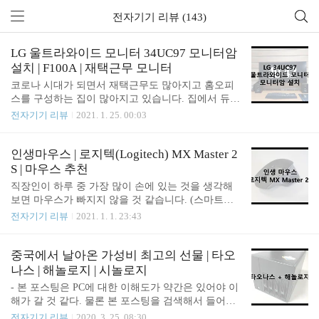
전자기기 리뷰 (143)
LG 울트라와이드 모니터 34UC97 모니터암
설치 | F100A | 재택근무 모니터
코로나 시대가 되면서 재택근무도 많아지고 홈오피
스를 구성하는 집이 많아지고 있습니다. 집에서 듀얼
모니터 하기에는 책상이 좁고, 하지만 듀얼모니터 있
전자기기 리뷰
2021. 1. 25. 00:03
으면 업무 효율도 높아지니 모든 것을 충족하기 위한
울트라와이드 모니터에 대한 수요가 많아지고 있습
니다. 울트라와이드 모니터를 사용하면 모니터 하나
인생마우스 | 로지텍(Logitech) MX Master 2
로 듀얼모니터의 효과를 누릴 수 있기 때문에 공간적
S | 마우스 추천
인 면에서도, 인테리어적인 면에서도 훨씬 유리합니
직장인이 하루 중 가장 많이 손에 있는 것을 생각해
다. 먼저, 울트라와이드 모니터 선택 팁을 드리자면
보면 마우스가 빠지지 않을 것 같습니다. (스마트폰
1) WQHD 해상도: 해상도는 꼭 울트라 WQHD 이상
을 더 많이 한다면 모르겠지만) 그만큼 마우스도 중
전자기기 리뷰
2021. 1. 1. 23:43
의 해상도 (3440*1440)를 선택하는 것이 좋습니다. W
요하고 자신의 손에 잘 맞는 마우스를 찾는 것이 중
FHD 해상도 (2560*1080) 모니터도 있지만 한 화면에
요합니다. 물론 저렴이 마우스도 많죠. 하지만 하루
볼 수 있는 것이 엄청 적어지므로, 듀얼모니터의 효
종일 사용하는 마우스로 인해서 손목이 아파지고 (손
중국에서 날아온 가성비 최고의 선물 | 타오
과를 내기 어렵습니다. 2) 34인치 ..
목터널증후군) 원인을 찾게 되다보면 그 중 원인은
나스 | 해놀로지 | 시놀로지
마우스에 있을 수 있습니다. 그러니까 인체공학 마우
- 본 포스팅은 PC에 대한 이해도가 약간은 있어야 이
스도 많이 출시되곤 하구요. 그만큼 마우스 선택은
해가 갈 것 같다. 물론 본 포스팅을 검색해서 들어왔
중요할 수 있는데요, 저도 여러가지 마우스를 많이
고 타오나스를 알기 때문에 검색해서 들어왔을 거라
전자기기 리뷰
2020. 3. 25. 08:30