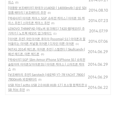
이스
(0)
[대용량 보조배터리] 파테크 U140SD | 14000mAh | 삼성 SDI
2014.08.10
정품 배터리 | 보조배터리 추천
(0)
[액세서리] 아이폰 케이스 SGP 슈피겐 케이스 | 아이폰 5S 케
2014.07.23
이스 추천 | 스마트폰 케이스 추천
(0)
LENOVO THINKPAD (레노버 씽크패드) T420 램(메모리) 추
2014.07.19
가하기 | 노트북 메모리 업그레이드
(1)
[이어폰 추천] 국민이어폰 후미아 (hoomia) S1 | 아이폰과 잘
2014.07.06
어울리는 이어폰 커널형 이어폰 | 디자인 이쁜 이어폰
(1)
[KITAS 2014] 헤드폰, 이어폰 추천 | 스컬캔디 | Skullcandy |
2014.06.29
패션 헤드폰, 이쁜 헤드폰
(0)
[액세서리] SGP Slim Armor iPhone 5/iPhone 5S | 슈피겐
2014.06.29
슬림아머 아이폰5/아이폰5S | 아이폰 케이스 | 스마트폰 케이
스
(0)
[보조배터리 추천] Sarotech (새로텍) YT-78 YACHT 7800 |
2014.06.29
7800mAh 외장배터리
(0)
USB 허브 | actto USB 2.0 HUB HUB-17 | 초소형 컴팩트한 U
2014.06.22
SB 허브 추천
(2)