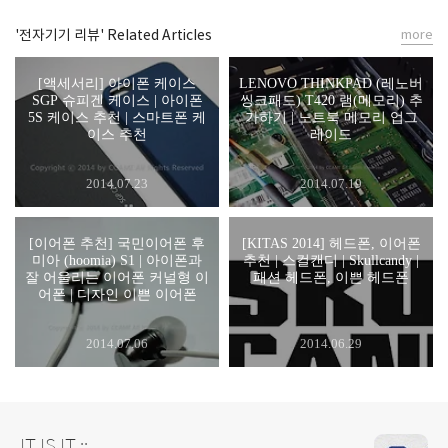
'전자기기 리뷰' Related Articles
more
[액세서리] 아이폰 케이스
LENOVO THINKPAD (레노버
SGP 슈피겐 케이스 | 아이폰
씽크패드) T420 램(메모리) 추
5S 케이스 추천 | 스마트폰 케
가하기 | 노트북 메모리 업그
이스 추천
레이드
2014.07.23
2014.07.19
[이어폰 추천] 국민이어폰 후
[KITAS 2014] 헤드폰, 이어폰
미아 (hoomia) S1 | 아이폰과
추천 | 스컬캔디 | Skullcandy |
잘 어울리는 이어폰 커널형 이
패션 헤드폰, 이쁜 헤드폰
어폰 | 디자인 이쁜 이어폰
2014.07.06
2014.06.29
IT IS IT ::