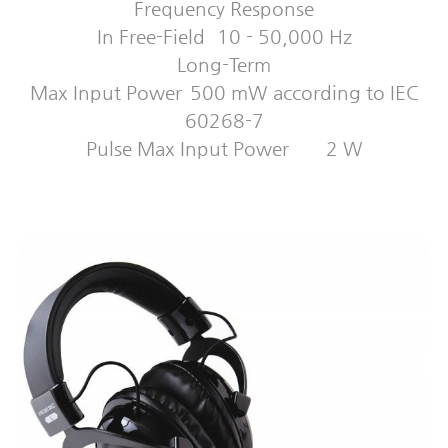
Frequency Response
In Free-Field
10 - 50,000 Hz
Long-Term
Max Input Power
500 mW according to IEC
60268-7
Pulse Max Input Power
2 W