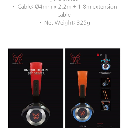
• Cable: Ø4mm x 2.2m + 1.8m extension
cable
• Net Weight: 325g