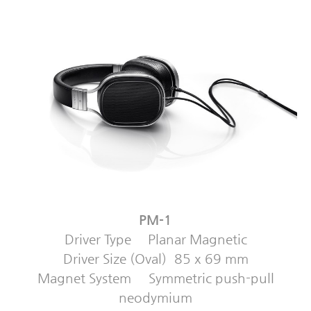
PM-1
Driver Type
Planar Magnetic
Driver Size (Oval)
85 x 69 mm
Magnet System
Symmetric push-pull
neodymium