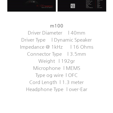
m100
Driver Diameter
l 40mm
Driver Type
l Dynamic Speaker
Impedance @ 1kHz
l 16 Ohms
Connector Type
l 3.5mm
Weight
l 192gr
Microphone
l MEMS
Type og wire
l OFC
Cord Length
l 1.3 meter
Headphone Type
l over-Ear