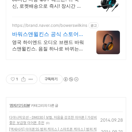
신, 로켓배송으로 즉시! 장시간 착
용해도 편안함은 그대로! 소음 차
단으로 몰입이 깊어져요.
https://brand.naver.com/bowerswilkins
광고
바워스앤윌킨스 공식 스토어
하이엔드 명품 오디오
영국 하이엔드 오디오 브랜드 바워
스앤윌킨스. 음질 하나로 바뀌는
특별한 일상
1
구독하기
'
전자기기 리뷰
' 카테고리의 다른 글
다이나믹모션 - DM030 | 보컬, 저음을 강조한 이어폰 | 가성비
2014.09.28
좋은 보급형 이어폰 추천
(0)
[액세서리] 아이폰5S 범퍼 케이스 | 스마트폰 케이스 | 범퍼 케
2014.09.21