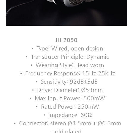
HI-2050
• Type: Wired, open design
• Transducer Principle: Dynamic
• Wearing Style: Head worn
• Frequency Response: 15Hz-25kHz
• Sensitivity: 92dB±3dB
• Driver Diameter: Ø53mm
• Max.Input Power: 500mW
• Rated Power: 250mW
• Impedance: 60Ω
• Connector: stereo Ø3.5mm + Ø6.3mm
gold plated