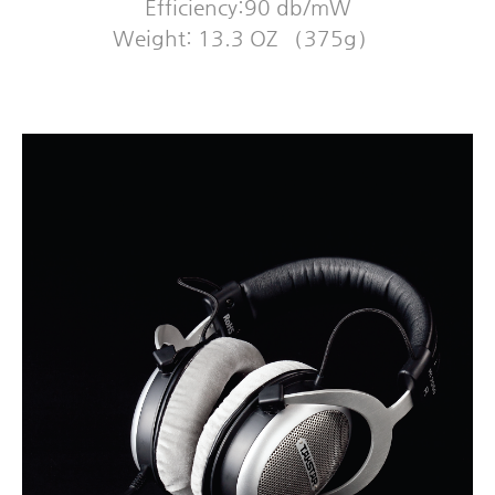
Efficiency:90 db/mW
Weight: 13.3 OZ （375g）