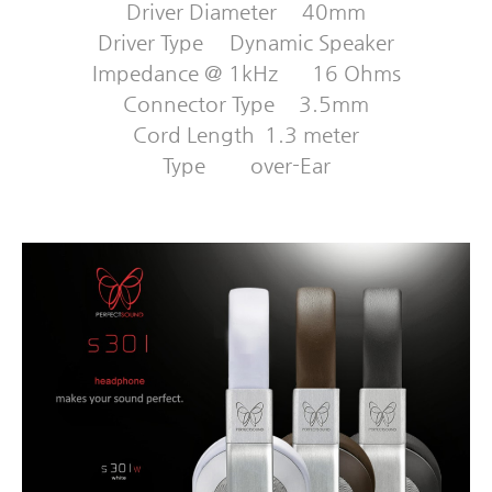
Driver Diameter
40mm
Driver Type
Dynamic Speaker
Impedance @ 1kHz
16 Ohms
Connector Type
3.5mm
Cord Length
1.3 meter
Type
over-Ear