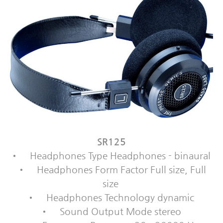
SR125
•
Headphones Type Headphones - binaural
•
Headphones Form Factor Full size, Full
size
•
Headphones Technology dynamic
•
Sound Output Mode stereo