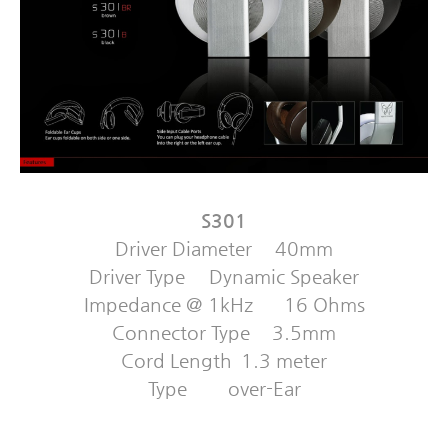
S301
Driver Diameter
40mm
Driver Type
Dynamic Speaker
Impedance @ 1kHz
16 Ohms
Connector Type
3.5mm
Cord Length
1.3 meter
Type
over-Ear