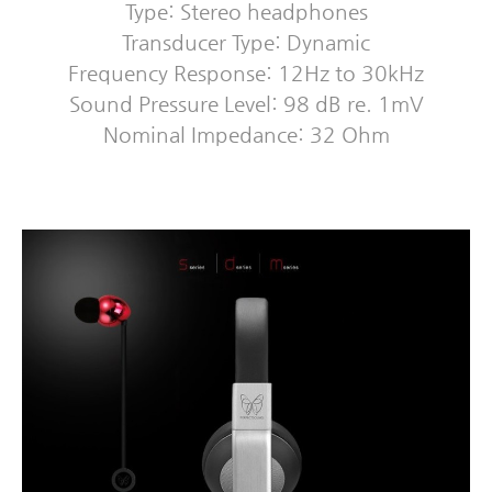
Type: Stereo headphones
Transducer Type: Dynamic
Frequency Response: 12Hz to 30kHz
Sound Pressure Level: 98 dB re. 1mV
Nominal Impedance: 32 Ohm