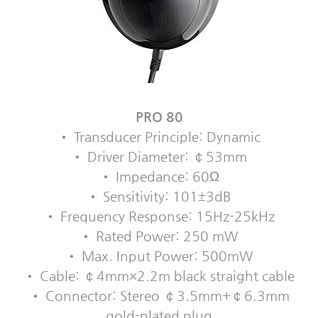
PRO 80
• Transducer Principle: Dynamic
• Driver Diameter: ￠53mm
• Impedance: 60Ω
• Sensitivity: 101±3dB
• Frequency Response: 15Hz-25kHz
• Rated Power: 250 mW
• Max. Input Power: 500mW
• Cable: ￠4mm×2.2m black straight cable
• Connector: Stereo ￠3.5mm+￠6.3mm
gold-plated plug