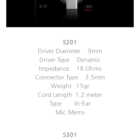
S201
Driver Diameter
9mm
Driver Type
Dynamic
Impedance
18 Ohms
Connector Type
3.5mm
Weight
15gr
Cord Length
1.2 meter
Type
In-Ear
Mic
Mems
S301