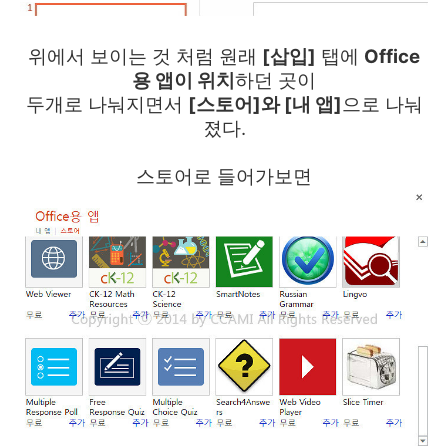
위에서 보이는 것 처럼 원래
[삽입]
탭에
Office
용 앱이 위치
하던 곳이
두개로 나눠지면서
[스토어]와 [내 앱]
으로 나눠
졌다.
스토어로 들어가보면