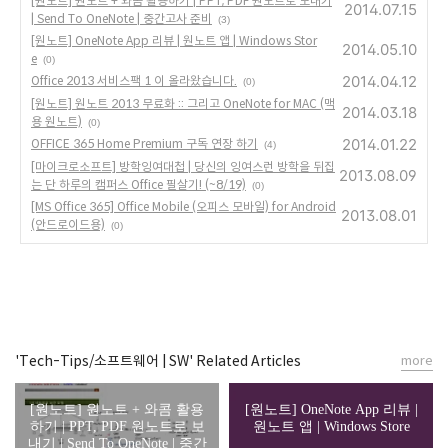
[원노트] 원노트 + 와콤 활용하기 | PPT, PDF 원노트로 보내기
2014.07.15
| Send To OneNote | 중간고사 준비
(3)
[원노트] OneNote App 리뷰 | 원노트 앱 | Windows Stor
2014.05.10
e
(0)
2014.04.12
Office 2013 서비스팩 1 이 올라왔습니다.
(0)
[원노트] 원노트 2013 무료화 :: 그리고 OneNote for MAC (맥
2014.03.18
용 원노트)
(0)
2014.01.22
OFFICE 365 Home Premium 구독 연장 하기
(4)
[마이크로소프트] 방학잉여대첩 | 당신의 잉여스런 방학을 뒤집
2013.08.09
는 단 하루의 캠퍼스 Office 필살기! (~8/19)
(0)
[MS Office 365] Office Mobile (오피스 모바일) for Android
2013.08.01
(안드로이드용)
(0)
'Tech-Tips/소프트웨어 | SW' Related Articles
more
[원노트] 원노트 + 와콤 활용
[원노트] OneNote App 리뷰 |
하기 | PPT, PDF 원노트로 보
원노트 앱 | Windows Store
내기 | Send To OneNote | 중간