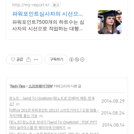
http://my-report.kr
광고
파워포인트심사자의 시선으로!
24시 주말 상담 가능 저렴
파워포인트7500개의 하트수는 심
사자의 시선으로 작업하는 대행업
체여야 가능합니다. 파트별 전문
가/학석박논문경우 정교수출신 진
행/보안 보장/각종 모든 문서/24시
진행
공감
구독하기
'
Tech-Tips
>
소프트웨어 | SW
' 카테고리의 다른 글
원노트 :: Send To OneNote (원노트로 인쇄)의 제한, 한계
2014.08.29
는?
(2)
[Office 2013] 파워포인트 2013 | 스마트가이드 | 도형 정렬 -
2014.08.24
자석처럼 붙는 기능
(0)
[원노트] 원노트로 보내기 (Send To OneNote) :: PDF, PPT
2014.08.14
여러 슬라이스를 한 페이지에 인쇄하기
(3)