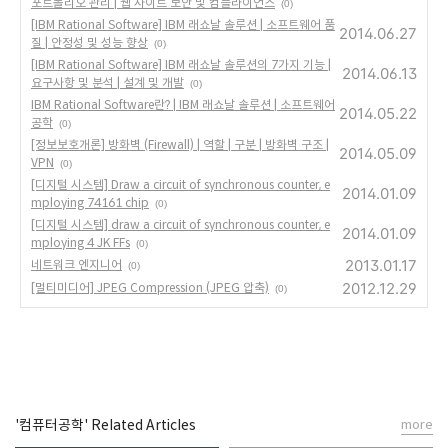
포트폴리오 관리 | 웹 사이트 보안 및 컴플라이언스
(0)
[IBM Rational Software] IBM 래쇼날 솔루션 | 소프트웨어 품
2014.06.27
질 | 안정성 및 성능 향상
(0)
[IBM Rational Software] IBM 래쇼날 솔루션의 7가지 기능 |
2014.06.13
요구사항 및 분석 | 설계 및 개발
(0)
IBM Rational Software란? | IBM 래쇼날 솔루션 | 소프트웨어
2014.05.22
공학
(0)
[정보보호개론] 방화벽 (Firewall) | 역할 | 구분 | 방화벽 구조 |
2014.05.09
VPN
(0)
[디지털 시스템] Draw a circuit of synchronous counter, e
2014.01.09
mploying 74161 chip
(0)
[디지털 시스템] draw a circuit of synchronous counter, e
2014.01.09
mploying 4 JK FFs
(0)
2013.01.17
네트워크 엔지니어
(0)
2012.12.29
[멀티미디어] JPEG Compression (JPEG 압축)
(0)
'컴퓨터공학' Related Articles
more