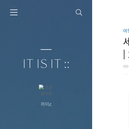
여행
세
|
IT IS IT ::
까
까미c