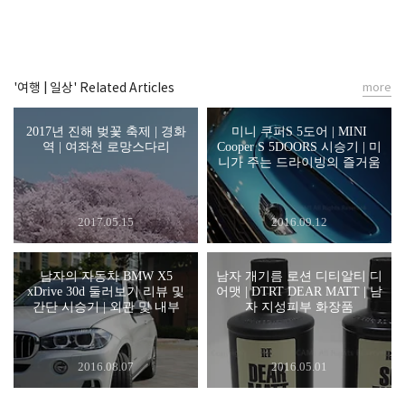
'여행 | 일상' Related Articles
more
2017년 진해 벚꽃 축제 | 경화
미니 쿠퍼S 5도어 | MINI
역 | 여좌천 로망스다리
Cooper S 5DOORS 시승기 | 미
니가 주는 드라이빙의 즐거움
2017.05.15
2016.09.12
남자의 자동차 BMW X5
남자 개기름 로션 디티알티 디
xDrive 30d 둘러보기 리뷰 및
어맷 | DTRT DEAR MATT | 남
간단 시승기 | 외관 및 내부
자 지성피부 화장품
2016.08.07
2016.05.01