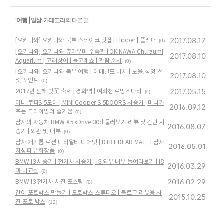
'
여행 | 일상
' 카테고리의 다른 글
2017.08.17
[오키나와] 오키나와 북부 스테이크 맛집 | Flipper | 플리퍼
(0)
[오키나와] 오키나와 츄라우미 수족관 | OKINAWA Churaumi
2017.08.10
Aquarium | 고래상어 | 돌고래쇼 | 관람 순서
(0)
[오키나와] 오키나와 북부 여행 | 에메랄드 비치 | 노을, 석양 선
2017.08.10
셋 포인트
(0)
2017.05.15
2017년 진해 벚꽃 축제 | 경화역 | 여좌천 로망스다리
(0)
미니 쿠퍼S 5도어 | MINI Cooper S 5DOORS 시승기 | 미니가
2016.09.12
주는 드라이빙의 즐거움
(0)
남자의 자동차 BMW X5 xDrive 30d 둘러보기 리뷰 및 간단 시
2016.08.07
승기 | 외관 및 내부
(0)
남자 개기름 로션 디티알티 디어맷 | DTRT DEAR MATT | 남자
2016.05.01
지성피부 화장품
(0)
BMW i3 시승기 | 전기차 시승기 | i3 외부 내부 들여다보기 | i8
2016.03.29
과 비교샷
(0)
2016.02.29
BMW i3 전기차 사진 포스팅
(0)
간이 포토박스 만들기 | 포토박스 스튜디오 | 블로그 리뷰용 사
2015.10.25
진 포토 박스
(12)