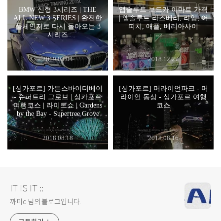
BMW 신형 3시리즈 | THE
앱솔루트 보드카 이마트 가격
ALL NEW 3 SERIES | 완전한
| 앱솔루트 라즈베리, 라임, 어
풀체인지로 다시 돌아오는 3
피치, 애플, 베리아사이
시리즈
2019.03.04
2018.12.27
[싱가포르] 가든스바이더베이
[싱가포르] 머라이언파크 - 머
- 슈퍼트리 그로브 | 싱가포르
라이언 동상 - 싱가포르 여행
여행코스 | 라이트쇼 | Gardens
코스
by the Bay - Supertree Grove
2018.08.18
2018.08.16
IT IS IT ::
까미c 님의 블로그입니다.