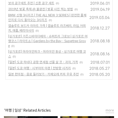
2019.06.01
보쉬 공구세트 추천 | 신혼 공구 세트
(0)
2019.04.19
2019년 벚꽃 축제 @ 불광천 | 벚꽃 사진 찍는 방법
(0)
BMW 신형 3시리즈 | THE ALL NEW 3 SERIES | 완전한 풀체
2019.03.04
인지로 다시 돌아오는 3시리즈
(0)
앱솔루트 보드카 이마트 가격 | 앱솔루트 라즈베리, 라임, 어피
2018.12.27
치, 애플, 베리아사이
(0)
[싱가포르] 가든스바이더베이 - 슈퍼트리 그로브 | 싱가포르 여
2018.08.18
행코스 | 라이트쇼 | Gardens by the Bay - Supertree Grov
e
(0)
[싱가포르] 머라이언파크 - 머라이언 동상 - 싱가포르 여행 코
2018.08.16
스
(0)
2018.07.01
[일본] 도쿄 하네다 공항 면세점 선물 살 것 - 과자, 가격
(0)
2018.05.27
[일본] 도쿄 여행 - 시부야의 야경 | 전방향 사거리
(0)
2018.05.20
일본 편의점 - 음료 둘러보기 - 카페오레 커피 우유 추천
(0)
'여행 | 일상' Related Articles
more