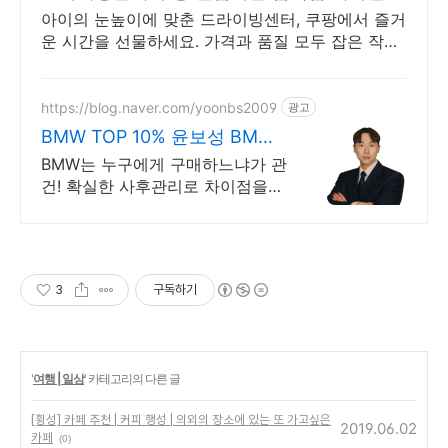
아이의 눈높이에 맞춘 드라이빙센터, 쿠팡에서 즐거
운 시간을 선물하세요. 가격과 품질 모두 잡은 작동
완구, 쿠팡에서 현명하게 선택하세요.
https://blog.naver.com/yoonbs2009
광고
BMW TOP 10% 윤보성 BMW
KOREA 공식 딜러
BMW는 누구에게 구매하느냐가 관
건! 확실한 사후관리로 차이점을
보여드리겠습니다.
3
구독하기
'
여행 | 일상
' 카테고리의 다른 글
[횡성] 카페 추천 | 커피 행성 | 의외의 장소에 있는 또 가고싶은
2019.06.02
카페
(0)