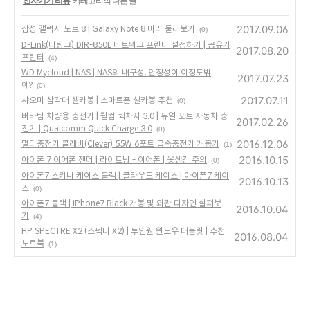
'
전자기기 리뷰
' 카테고리의 다른 글
2017.09.06
삼성 갤럭시 노트 8 | Galaxy Note 8 미리 둘러보기
(0)
D-Link(디링크) DIR-850L 네트워크 프린터 설정하기 | 공유기
2017.08.20
프린터
(4)
WD Mycloud | NAS | NAS의 내구성, 안정성이 이정도밖
2017.07.23
에?
(0)
2017.07.11
샤오미 삼각대 셀카봉 | 스마트폰 셀카봉 추천
(0)
버바팀 차량용 충전기 | 퀄컴 퀵차지 3.0 | 듀얼 포트 자동차 충
2017.02.26
전기 | Qualcomm Quick Charge 3.0
(0)
2016.12.06
멀티충전기 클레버(Clever) 55W 6포트 급속충전기 개봉기
(1)
2016.10.15
아이폰 7 이어폰 젠더 | 라이트닝 - 이어폰 | 못생김 주의
(0)
아이폰7 스키니 케이스 블랙 | 클라우드 케이스 | 아이폰7 케이
2016.10.13
스
(0)
아이폰7 블랙 | iPhone7 Black 개봉 및 외관 디자인 살펴보
2016.10.04
기
(4)
HP SPECTRE X2 (스펙터 X2) | 투인원 윈도우 태블릿 | 추천
2016.08.04
노트북
(1)