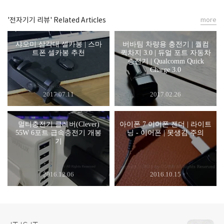
'전자기기 리뷰' Related Articles
more
샤오미 삼각대 셀카봉 | 스마
버바팀 차량용 충전기 | 퀄컴
트폰 셀카봉 추천
퀵차지 3.0 | 듀얼 포트 자동차
충전기 | Qualcomm Quick
Charge 3.0
2017.07.11
2017.02.26
멀티충전기 클레버(Clever)
아이폰 7 이어폰 젠더 | 라이트
55W 6포트 급속충전기 개봉
닝 - 이어폰 | 못생김 주의
기
2016.12.06
2016.10.15