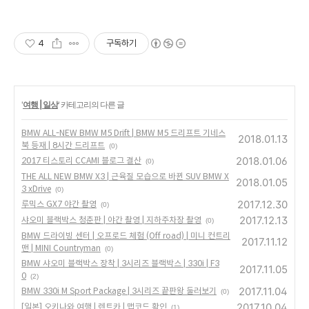
4
구독하기
'
여행 | 일상
' 카테고리의 다른 글
BMW ALL-NEW BMW M5 Drift | BMW M5 드리프트 기네스
2018.01.13
북 등재 | 8시간 드리프트
(0)
2018.01.06
2017 티스토리 CCAMI 블로그 결산
(0)
THE ALL NEW BMW X3 | 근육질 모습으로 바뀐 SUV BMW X
2018.01.05
3 xDrive
(0)
2017.12.30
루믹스 GX7 야간 촬영
(0)
2017.12.13
샤오미 블랙박스 청춘판 | 야간 촬영 | 지하주차장 촬영
(0)
BMW 드라이빙 센터 | 오프로드 체험 (Off road) | 미니 컨트리
2017.11.12
맨 | MINI Countryman
(0)
BMW 샤오미 블랙박스 장착 | 3시리즈 블랙박스 | 330i | F3
2017.11.05
0
(2)
2017.11.04
BMW 330i M Sport Package | 3시리즈 끝판왕 둘러보기
(0)
2017.10.04
[일본] 오키나와 여행 | 렌트카 | 맵코드 확인
(1)