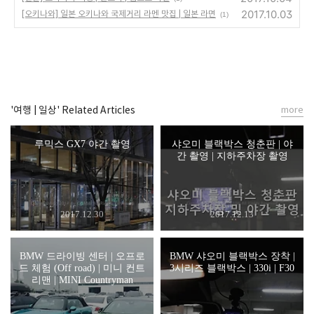
2017.10.03
[오키나와] 일본 오키나와 국제거리 라멘 맛집 | 일본 라면
(1)
'여행 | 일상' Related Articles
more
루믹스 GX7 야간 촬영
샤오미 블랙박스 청춘판 | 야
간 촬영 | 지하주차장 촬영
2017.12.30
2017.12.13
BMW 드라이빙 센터 | 오프로
BMW 샤오미 블랙박스 장착 |
드 체험 (Off road) | 미니 컨트
3시리즈 블랙박스 | 330i | F30
리맨 | MINI Countryman