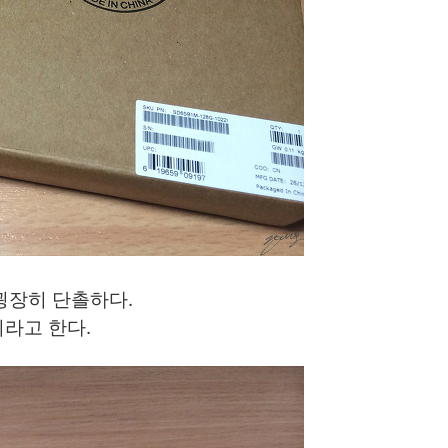
굉장히 단촐하다.
이라고 한다.