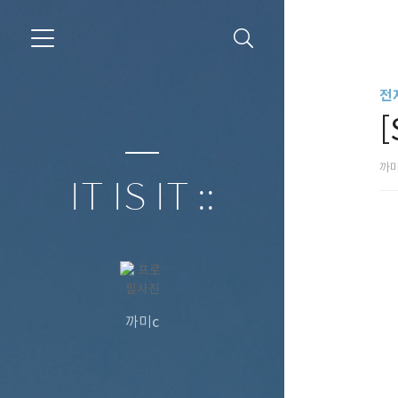
전
[
까
IT IS IT ::
까미c