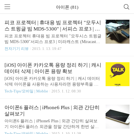
아이폰 (81)
피코 프로젝터 | 휴대용 빔 프로젝터 "모두시
스 트윙글 빔 MDS-5300" | 서피스 프로3 | 미
라캐스트 (Miracast) | 무선 영상 송출
피코 프로젝터 휴대용 빔 프로젝터 "모두시스 트윙글
빔 MDS-5300"서피스 프로3 | 미라캐스트 (Miracast) |
무선 영상 송출 지난 리뷰에서 모두시스 트윙글 빔 M
전자기기 리뷰
2015. 1. 13. 19:47
DS-5300과 그의 친구들인 MDS-6000, MDS-6300을
간단하게 살펴보았습니다. 관련글 : 2014/12/20 - [전
자기기 리뷰] - 휴대용 피코 프로젝터(미니 프로젝터)
[iOS] 아이폰 카카오톡 용량 정리 하기 | 캐시
| 모두시스 트윙글 빔 MDS-5300 | 무선 프로젝터 | M
데이터 삭제 | 아이폰 용량 확보
DS-6000 | MDS-6300 이번에는 MDS-5300으로 돌아
[iOS] 아이폰 카카오톡 용량 정리 하기 | 캐시 데이터
와서 연결되는 방식과 실제로 빔을 쏴주는 모습을 간
삭제 아이폰을 사용하는 사용자라면 용량부족을 경
단하게 살펴보도록 하겠습니다. 트윙글 빔 MDS-530
험하였을 것이다.그 중 카카오톡이 차지하는 용량이
Tech-Tips/모바일 | Moblie
2015. 1. 12. 08:30
0의 영상을 송출하는 방법에는 유선연결과 무선 연
은근히 된다. 안드로이드에서는 캐시 데이터 삭제 하
결이 있습니다. 사실상 연결할 수 있는 모든 연결 방
는 기능이 있는데 아이폰에는 없었다. 이번 업데이트
식을 지원한다고 봐도..
인 4.1.4 버전에서 생긴 캐시 데이터 삭제로 아이폰
아이폰6 플러스 | iPhone6 Plus | 외관 간단히
용량을 확보해보도록 하자. 카카오톡을 실행하여 [더
살펴보기
보기] - [설정] 으로 간다.버전은 4.1.4 이어야 한다.
아이폰6 플러스 | iPhone6 Plus | 외관 간단히 살펴보
이 버전보다 낮으면 업데이트 하기를 권한다. 아래에
기 아이폰6 플러스 외관을 정말 간단하게 한번 살펴
보면 [저장공간 관리] 라는 메뉴가 생겼다. 캐시 데이
보도록 하겠습니다. 관련글 : 2014/12/29 - [전자기기
Tech-Tips/모바일 | Moblie
2015. 1. 10. 11:38