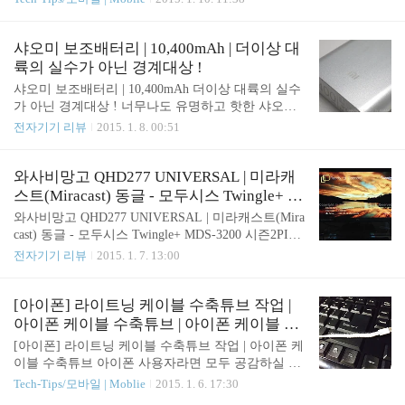
터가 413MB가 쌓여있다.이 데이터를 삭제해 주면 단
리뷰] - 아이폰6 플러스 골드 | iPhone6 Plus 외관 | 아
비같은 400MB를 확보할 수 있다. 캐시에 임시 저장
이폰5s 와의 크기 비교 전체샷 입니다. 디스플레이는
된 콘텐츠를 삭제하고 정리해준다고 한다.그리고 채
5.5인치 FHD 해상도로 크기는 158.1*77.8*7.1(mm)
샤오미 보조배터리 | 10,400mAh | 더이상 대
팅방에서 주고받은 대화내용과..
이며 무게는 172g 입니다. 전체적인 크기는 갤럭시
륙의 실수가 아닌 경계대상 !
노트3 보다 더 큰 어마어마한 크기 입니다. 하단 홈버
샤오미 보조배터리 | 10,400mAh 더이상 대륙의 실수
튼에는 아이폰5S부터 탑재된 TouchID 지문 인식 센
가 아닌 경계대상 ! 너무나도 유명하고 핫한 샤오미
서가 탑재되어 있습니다. 이 지문인식 기능은 정말
보조배터리 입니다. 중국에서 직접 사온, 그러나 이
전자기기 리뷰
2015. 1. 8. 00:51
락 해제를 하는데 엄청난 편리함을 가져다 줍니다.
게 정말 정품일지 아닐지는 까보지 않는 이상 알기
무음 버튼과 볼륨 조절 버튼은 큰 변동이 없네요. 아
힘든 그런 보조배터리 입니다. 그러나 가격 대비 용
이폰5S 에서는 스피커와 마..
량이 아주 좋으며 디자인 또한 여느 보조배터리보다
와사비망고 QHD277 UNIVERSAL | 미라캐
뛰어난 샤오미 보조배터리 입니다. 포장은 깔끔하고
스트(Miracast) 동글 - 모두시스 Twingle+ M
군더더기 없습니다. 전면에 샤오미 로고가 인쇄되어
DS-3200 시즌2 | PIP/PBP 기능으로 컴퓨터와
와사비망고 QHD277 UNIVERSAL | 미라캐스트(Mira
있고, 측면에 배터리 정보가 간단하게 적혀있습니다.
스마트폰 화면 동시에 보기
cast) 동글 - 모두시스 Twingle+ MDS-3200 시즌2PIP/P
10400mAh 용량에 2A의 출력을 가지고 있습니다. 구
BP 기능으로 컴퓨터와 스마트폰 화면 동시에 보기
전자기기 리뷰
2015. 1. 7. 13:00
성품은 아주 심플합니다. 보조배터리 본체와 충전케
미라캐스트 동글인 모두시스 트윙글+ MDS-3200 시
이블 입니다. 충전케이블은 여느 보조배터리와 다르
즌2를 이용하여 스마트폰의 화면을 HDMI가 있는 모
지 않게 5pin 케이블이 들어있습니다. 이 케이블로 보
니터만 있으면 무선으로 송출할 수 있습니다. 관련글
[아이폰] 라이트닝 케이블 수축튜브 작업 |
조배터리도 충전하고 안드로이드 스마트폰도 ..
: 2014/05/31 - [전자기기 리뷰] - 모두시스 MDS-3200
아이폰 케이블 수축튜브 | 아이폰 케이블 볼
시즌 2 미라캐스트 (Miracast) 장비 - 개봉 및 외관 | D
펜 스프링
[아이폰] 라이트닝 케이블 수축튜브 작업 | 아이폰 케
LNA | WiDi | Airplay | Mirroring2014/06/01 - [전자기
이블 수축튜브 아이폰 사용자라면 모두 공감하실 겁
기 리뷰] - 미라캐스트 (Miracast) - 모두시스 MDS-32
니다. 아이폰은 어쩔 수 없이 충전 케이블에 의지를
Tech-Tips/모바일 | Moblie
2015. 1. 6. 17:30
00 트윙글 에어플러스 시즌 2 / 한성 가젯 V10 | 한성
많이 해야하고, 그 케이블은 금방 너덜너덜해지죠.케