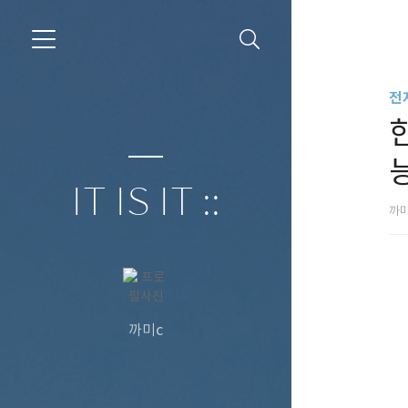
전
능
IT IS IT ::
까
까미c