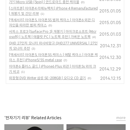
가? | Micro USB (5pin) | 안드로이드 충전 케이블
(0)
[스마트폰] 아이폰4 리매뉴팩처 | iPhone 4 Remanufactured
2015.01.05
| 개봉기 및 간단 리뷰
(1)
[액세서리] 아이폰5, 아이폰5S 범퍼 케이스 | 아이폰6 외관 디
2015.01.05
자인을 따라한 범퍼 케이스
(0)
서피스 프로3 (Surface Pro 3) 개봉기 | 마이크로소프트 (Micr
2015.01.03
osoft) | 노트북 | 태블릿 PC | 노트북 추천 | 가벼운 노트북
(4)
QHD 27인치 모니터 와사비망고 QHD277 UNIVERSAL | 27인
2014.12.31
치 모니터 추천
(3)
[액세서리] 아이폰5, 아이폰5S 케이스 | 메탈 케이스 | 아이폰 케
2014.12.30
이스 추천 | iPhone5/5S metal case
(2)
아이폰6 플러스 골드 | iPhone6 Plus 외관 | 아이폰5s 와의 크
2014.12.29
기 비교
(1)
2014.12.15
외장형 DVD Writer 삼성 SE-208GB | 오디오 CD 굽기
(0)
'전자기기 리뷰' Related Articles
more