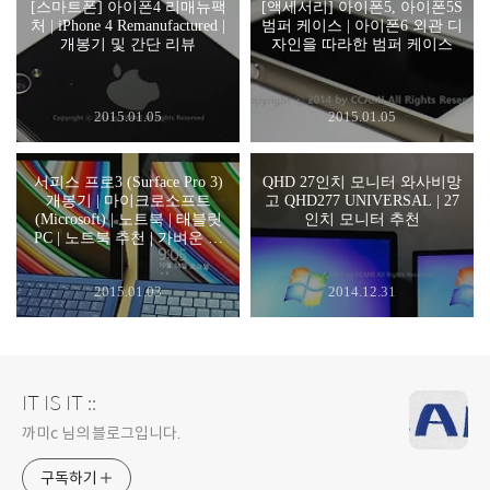
[스마트폰] 아이폰4 리매뉴팩
[액세서리] 아이폰5, 아이폰5S
처 | iPhone 4 Remanufactured |
범퍼 케이스 | 아이폰6 외관 디
개봉기 및 간단 리뷰
자인을 따라한 범퍼 케이스
2015.01.05
2015.01.05
서피스 프로3 (Surface Pro 3)
QHD 27인치 모니터 와사비망
개봉기 | 마이크로소프트
고 QHD277 UNIVERSAL | 27
(Microsoft) | 노트북 | 태블릿
인치 모니터 추천
PC | 노트북 추천 | 가벼운 노
트북
2015.01.03
2014.12.31
IT IS IT ::
까미c 님의 블로그입니다.
구독하기