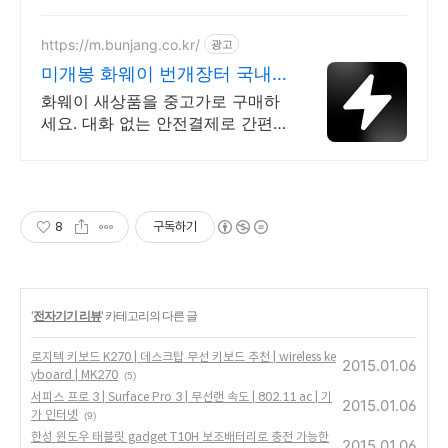
https://m.bunjang.co.kr/
광고
미개봉 화웨이 번개장터 국내
최대 브랜드 중고거래
화웨이 새상품을 중고가로 구매하
세요. 대화 없는 안전결제로 간편
하게! 전국 각지에서 올라오는 전
국구 최다 상품 매일 10만 개 이상
의 신규 상품 업로드
8
구독하기
'
전자기기 리뷰
' 카테고리의 다른 글
로지텍 키보드 K270 | 데스크탑 무선 키보드 추천 | wireless ke
2015.01.06
yboard | MK270
(5)
서피스 프로 3 | Surface Pro 3 | 무선랜 속도 | 802.11 ac | 기
2015.01.06
가 인터넷
(9)
한성 윈도우 태블릿 gadget T10H 보조배터리로 충전 가능한
2015.01.06