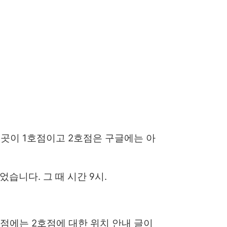
 곳이 1호점이고 2호점은 구글에는 아
습니다. 그 때 시간 9시.
호점에는 2호점에 대한 위치 안내 글이