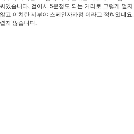
써있습니다. 걸어서 5분정도 되는 거리로 그렇게 멀지
않고 이치란 시부야 스페인자카점 이라고 적혀있네요.
렵지 않습니다.