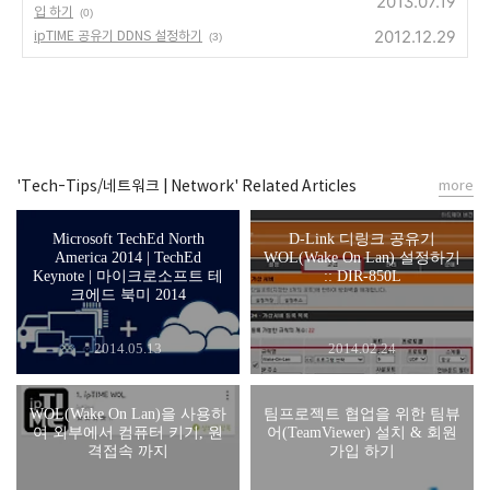
2013.07.19
입 하기
(0)
2012.12.29
ipTIME 공유기 DDNS 설정하기
(3)
'Tech-Tips/네트워크 | Network' Related Articles
more
Microsoft TechEd North
D-Link 디링크 공유기
America 2014 | TechEd
WOL(Wake On Lan) 설정하기
Keynote | 마이크로소프트 테
:: DIR-850L
크에드 북미 2014
2014.05.13
2014.02.24
WOL(Wake On Lan)을 사용하
팀프로젝트 협업을 위한 팀뷰
여 외부에서 컴퓨터 키기, 원
어(TeamViewer) 설치 & 회원
격접속 까지
가입 하기